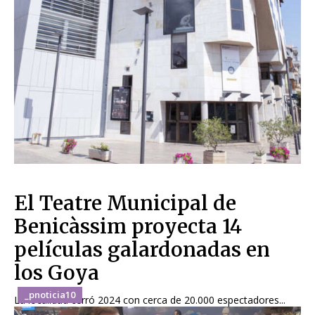
El Teatre Municipal de
Benicàssim proyecta 14
películas galardonadas en
los Goya
_pnoticia10
La localidad cerró 2024 con cerca de 20.000 espectadores...