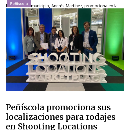
Peñíscola
El alcalde del municipio, Andrés Martínez, promociona en la...
Peñíscola promociona sus
localizaciones para rodajes
en Shooting Locations