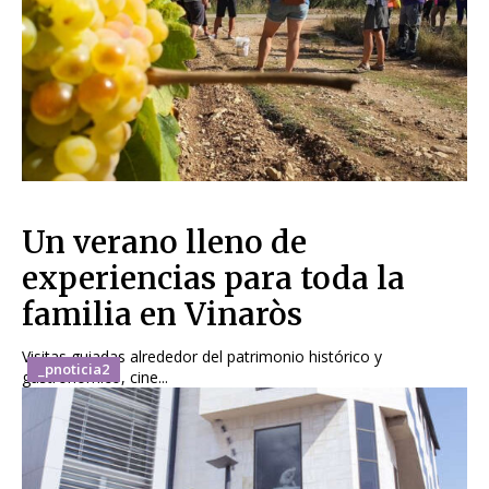
Un verano lleno de
experiencias para toda la
familia en Vinaròs
Visitas guiadas alrededor del patrimonio histórico y
_pnoticia2
gastronómico, cine...