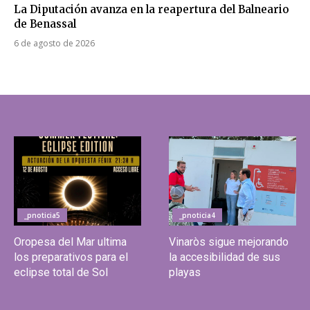
La Diputación avanza en la reapertura del Balneario
de Benassal
6 de agosto de 2026
_pnoticia5
_pnoticia4
Oropesa del Mar ultima
Vinaròs sigue mejorando
los preparativos para el
la accesibilidad de sus
eclipse total de Sol
playas