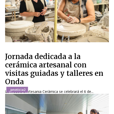
Jornada dedicada a la
cerámica artesanal con
visitas guiadas y talleres en
Onda
_pnoticia2
La Mostra d'Artesania Ceràmica se celebrará el 6 de...