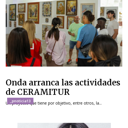
Onda arranca las actividades
de CERAMITUR
_pnoticia13
Un proyecto que tiene por objetivo, entre otros, la...