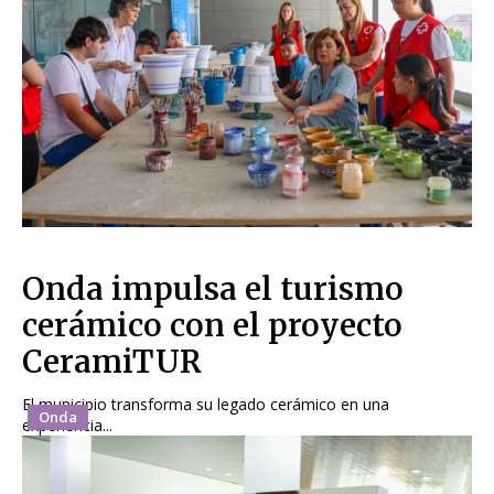
Onda impulsa el turismo
cerámico con el proyecto
CeramiTUR
El municipio transforma su legado cerámico en una
Onda
experiencia...