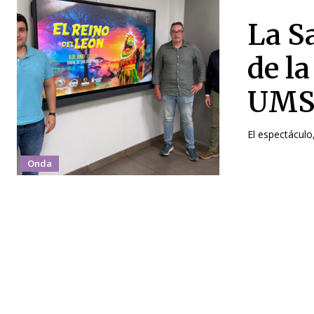
La S
de l
UMS
El espectáculo,
Onda