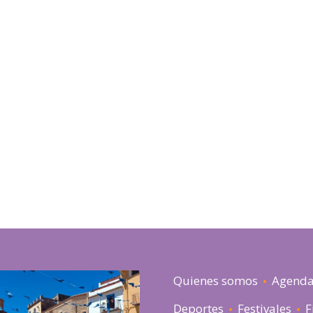
Quienes somos
Agend
Deportes
Festivales
F