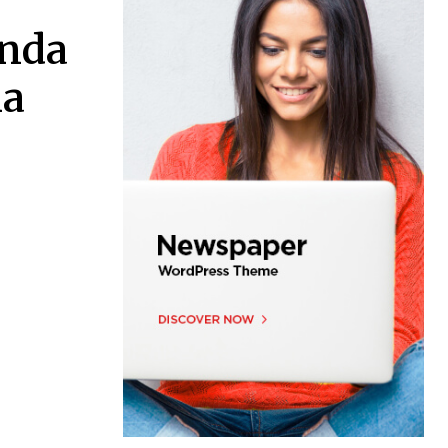
Onda
la