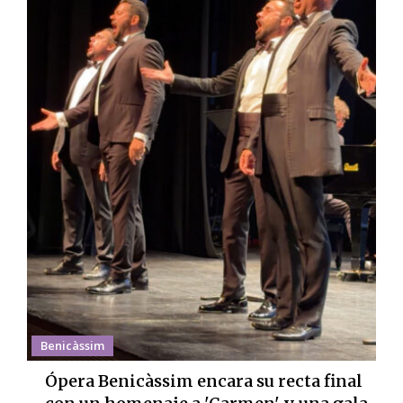
Benicàssim
Ópera Benicàssim encara su recta final