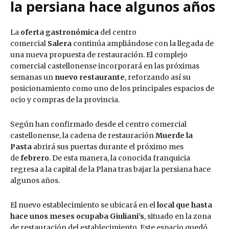
la persiana hace algunos años
La
oferta gastronómica
del centro
comercial
Salera
continúa ampliándose con la llegada de
una nueva propuesta de restauración. El complejo
comercial castellonense incorporará en las próximas
semanas un
nuevo restaurante
, reforzando así su
posicionamiento como uno de los principales espacios de
ocio y compras de la provincia.
Según han confirmado desde el centro comercial
castellonense, la cadena de restauración
Muerde la
Pasta
abrirá sus puertas durante el próximo mes
de
febrero
. De esta manera, la conocida franquicia
regresa a la capital de la Plana tras bajar la persiana hace
algunos años.
El nuevo establecimiento se ubicará en el
local que hasta
hace unos meses ocupaba
Giuliani’s
, situado en la zona
de restauración del establecimiento. Este espacio quedó