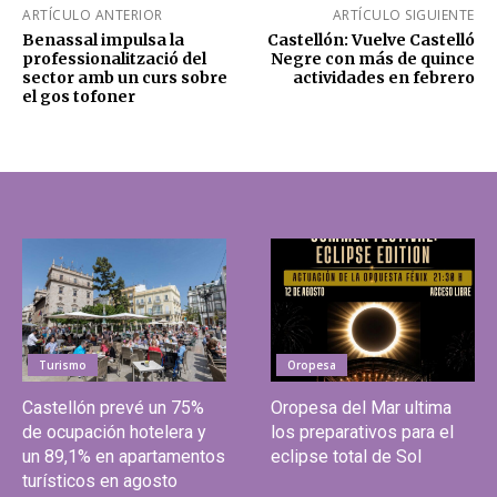
ARTÍCULO ANTERIOR
ARTÍCULO SIGUIENTE
Benassal impulsa la
Castellón: Vuelve Castelló
professionalització del
Negre con más de quince
sector amb un curs sobre
actividades en febrero
el gos tofoner
Turismo
Oropesa
Castellón prevé un 75%
Oropesa del Mar ultima
de ocupación hotelera y
los preparativos para el
un 89,1% en apartamentos
eclipse total de Sol
turísticos en agosto