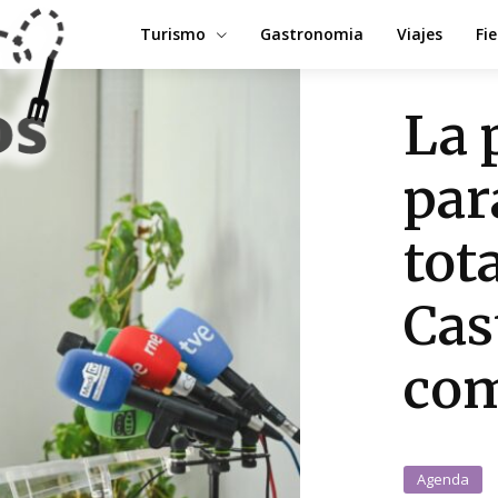
Turismo
Gastronomia
Viajes
Fi
La 
par
tot
Cas
com
Agenda