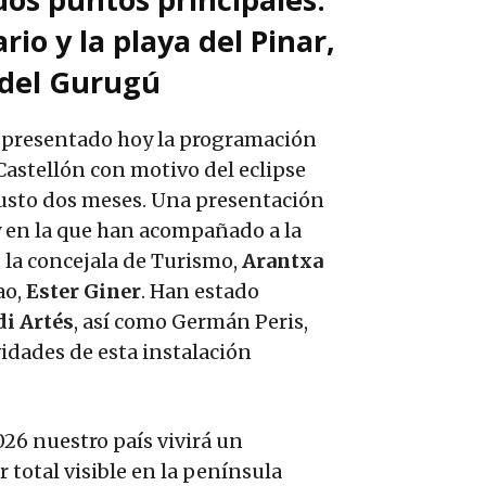
rio y la playa del Pinar,
a del Gurugú
a presentado hoy la programación
astellón con motivo del eclipse
n justo dos meses. Una presentación
 y en la que han acompañado a la
, la concejala de Turismo,
Arantxa
ao,
Ester Giner
. Han estado
di Artés
, así como Germán Peris,
vidades de esta instalación
026 nuestro país vivirá un
 total visible en la península