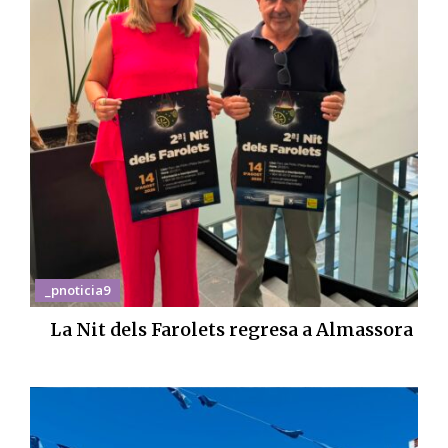
_pnoticia9
La Nit dels Farolets regresa a Almassora