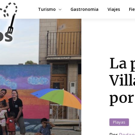
Turismo
Gastronomia
Viajes
Fi
La 
Vil
por
Playas
Por
Redac