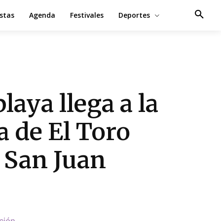
estas
Agenda
Festivales
Deportes
playa llega a la
la de El Toro
 San Juan
ción