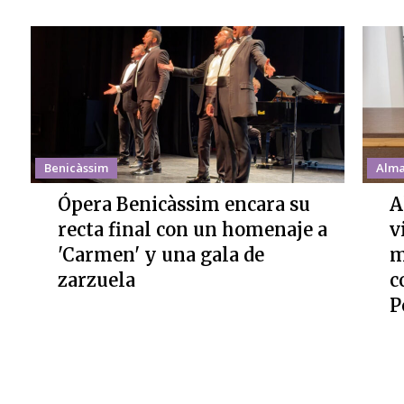
Benicàssim
Alma
Ópera Benicàssim encara su
A
recta final con un homenaje a
v
'Carmen' y una gala de
m
zarzuela
c
P