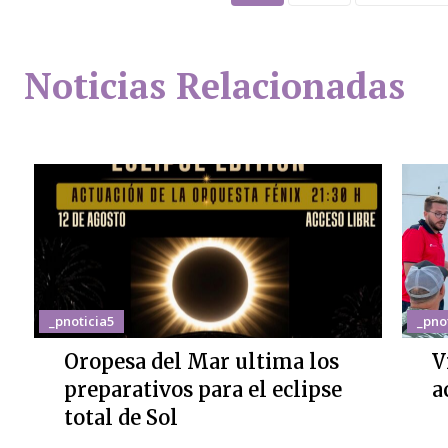
Noticias Relacionadas
_pnoticia5
_pno
Oropesa del Mar ultima los
V
preparativos para el eclipse
a
total de Sol