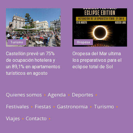
Turismo
Oropesa
Castellón prevé un 75%
Oropesa del Mar ultima
de ocupación hotelera y
los preparativos para el
un 89,1% en apartamentos
eclipse total de Sol
turísticos en agosto
Quienes somos
Agenda
Deportes
Festivales
Fiestas
Gastronomia
Turismo
Viajes
Contacto