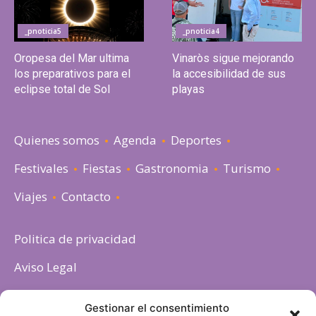
_pnoticia5
_pnoticia4
Oropesa del Mar ultima
Vinaròs sigue mejorando
los preparativos para el
la accesibilidad de sus
eclipse total de Sol
playas
Quienes somos
Agenda
Deportes
Festivales
Fiestas
Gastronomia
Turismo
Viajes
Contacto
Politica de privacidad
Aviso Legal
Política de cookies
Gestionar el consentimiento