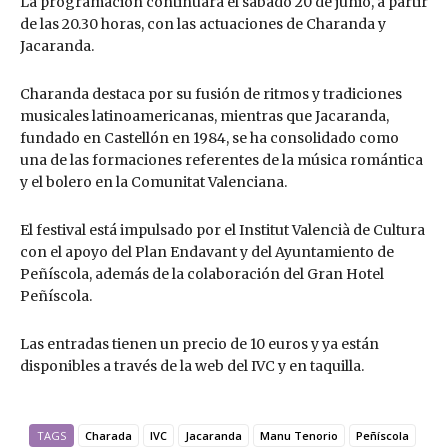
La programación continuará el sábado 20 de junio, a partir
de las 20.30 horas, con las actuaciones de Charanda y
Jacaranda.
Charanda destaca por su fusión de ritmos y tradiciones
musicales latinoamericanas, mientras que Jacaranda,
fundado en Castellón en 1984, se ha consolidado como
una de las formaciones referentes de la música romántica
y el bolero en la Comunitat Valenciana.
El festival está impulsado por el Institut Valencià de Cultura
con el apoyo del Plan Endavant y del Ayuntamiento de
Peñíscola, además de la colaboración del Gran Hotel
Peñíscola.
Las entradas tienen un precio de 10 euros y ya están
disponibles a través de la web del IVC y en taquilla.
TAGS
Charada
IVC
Jacaranda
Manu Tenorio
Peñíscola