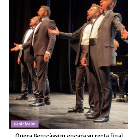
Benicàssim
Ópera Benicàssim encara su recta final