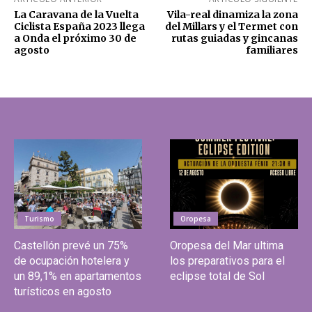
La Caravana de la Vuelta
Vila-real dinamiza la zona
Ciclista España 2023 llega
del Millars y el Termet con
a Onda el próximo 30 de
rutas guiadas y gincanas
agosto
familiares
Turismo
Oropesa
Castellón prevé un 75%
Oropesa del Mar ultima
de ocupación hotelera y
los preparativos para el
un 89,1% en apartamentos
eclipse total de Sol
turísticos en agosto