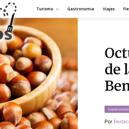
Turismo
Gastronomia
Viajes
Fi
Oct
de 
Ben
Gastronomi
Por
Redac