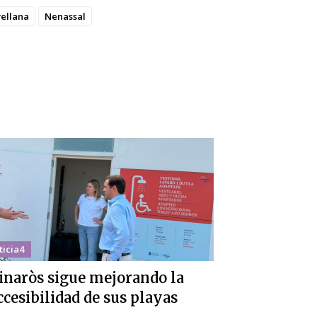
vellana
Nenassal
ticia4
inaròs sigue mejorando la
ccesibilidad de sus playas