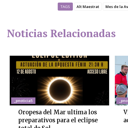
TAGS
Alt Maestrat
Mes de la A
Noticias Relacionadas
_pnoticia5
_pno
Oropesa del Mar ultima los
V
preparativos para el eclipse
a