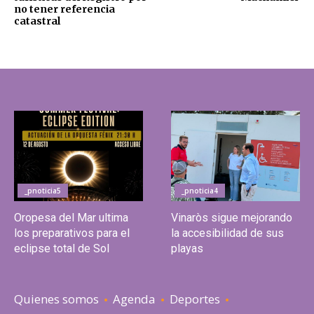
no tener referencia
catastral
_pnoticia5
_pnoticia4
Oropesa del Mar ultima
Vinaròs sigue mejorando
los preparativos para el
la accesibilidad de sus
eclipse total de Sol
playas
Quienes somos
Agenda
Deportes