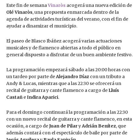
Este fin de semana
Vinaròs
acogerá una nueva edición de
Olé Vinaròs
, una propuesta enmarcada dentro de la
agenda de actividades turísticas del verano, con el fin de
ayudar a dinamizar el municipio.
El paseo de Blasco Ibáñez acogerá varias actuaciones
musicales y de flamenco abiertas a todo el público en
general dispuesto a disfrutar de un buen ambiente festivo.
La programación empezará sábado a las 20:00 horas con
un tardeo por parte de
Alejandro Díaz
con un tributo a
Andy & Lucas, mientras que a las 22:30 se ofrecerá un
recital de guitarra y cante flamenco a cargo de
Lluís
Castañ
e
Indira Aparici
.
Para el domingo continuará la programación a las 22:30
con un nuevo recital de guitarra y cante flamenco, en esta
ocasión, a cargo de
Juan de Pilar
y
Adrián Benítez
, que
además contará con el espectáculo de baile por parte de
Jesús Aguilera
y
Paula Sanjuán
.