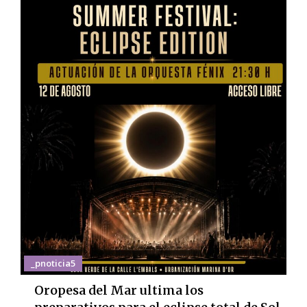
_pnoticia5
Oropesa del Mar ultima los