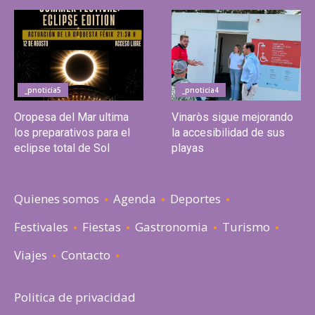
_pnoticia5
_pnoticia4
Oropesa del Mar ultima
Vinaròs sigue mejorando
los preparativos para el
la accesibilidad de sus
eclipse total de Sol
playas
Quienes somos
Agenda
Deportes
Festivales
Fiestas
Gastronomia
Turismo
Viajes
Contacto
Politica de privacidad