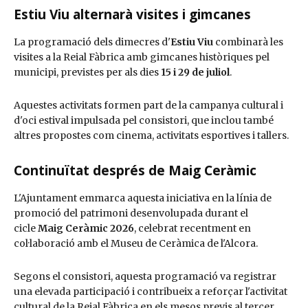
Estiu Viu alternarà visites i gimcanes
La programació dels dimecres d'
Estiu Viu
combinarà les
visites a la Reial Fàbrica amb gimcanes històriques pel
municipi, previstes per als dies
15 i 29 de juliol
.
Aquestes activitats formen part de la campanya cultural i
d'oci estival impulsada pel consistori, que inclou també
altres propostes com cinema, activitats esportives i tallers.
Continuïtat després de Maig Ceràmic
L'Ajuntament emmarca aquesta iniciativa en la línia de
promoció del patrimoni desenvolupada durant el
cicle
Maig Ceràmic 2026
, celebrat recentment en
col·laboració amb el Museu de Ceràmica de l'Alcora.
Segons el consistori, aquesta programació va registrar
una elevada participació i contribueix a reforçar l'activitat
cultural de la Reial Fàbrica en els mesos previs al tercer