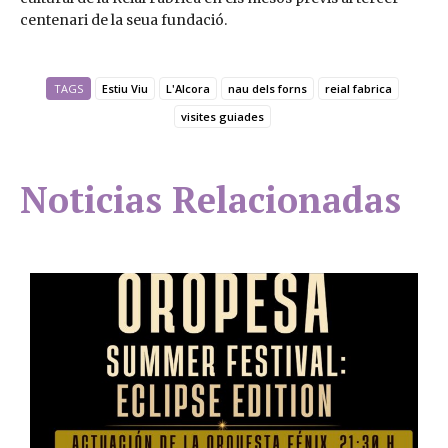
centenari de la seua fundació.
TAGS
Estiu Viu
L'Alcora
nau dels forns
reial fabrica
visites guiades
Noticias Relacionadas