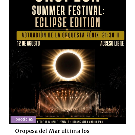
_pnoticia5
Oropesa del Mar ultima los