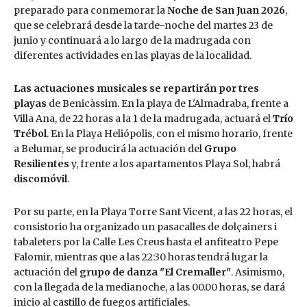
preparado para conmemorar la
Noche de San Juan 2026
,
que se celebrará desde la tarde-noche del martes 23 de
junio y continuará a lo largo de la madrugada con
diferentes actividades en las playas de la localidad.
Las actuaciones musicales se repartirán por tres
playas
de Benicàssim. En la playa de L'Almadraba, frente a
Villa Ana, de 22 horas a la 1 de la madrugada, actuará el
Trío
Trébol
. En la Playa Heliópolis, con el mismo horario, frente
a Belumar, se producirá la actuación del
Grupo
Resilientes
y, frente a los apartamentos Playa Sol, habrá
discomóvil
.
Por su parte, en la Playa Torre Sant Vicent, a las 22 horas, el
consistorio ha organizado un pasacalles de dolçainers i
tabaleters por la Calle Les Creus hasta el anfiteatro Pepe
Falomir, mientras que a las 22:30 horas tendrá lugar la
actuación del
grupo de danza "El Cremaller"
. Asimismo,
con la llegada de la medianoche, a las 00.00 horas, se dará
inicio al castillo de fuegos artificiales.