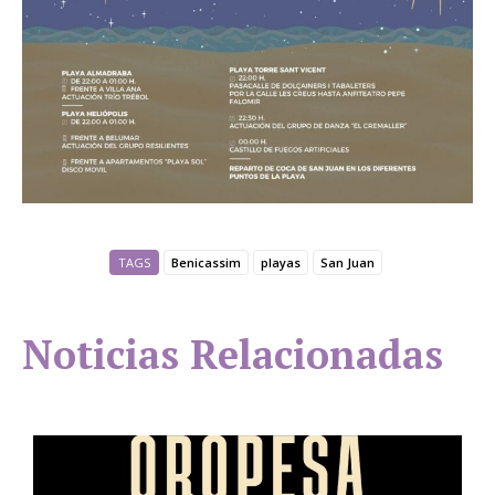
TAGS
Benicassim
playas
San Juan
Noticias Relacionadas