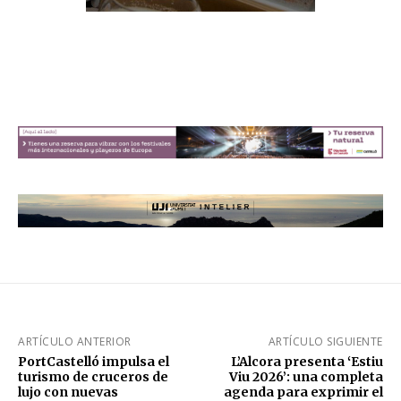
ARTÍCULO ANTERIOR
ARTÍCULO SIGUIENTE
PortCastelló impulsa el
L’Alcora presenta ‘Estiu
turismo de cruceros de
Viu 2026’: una completa
lujo con nuevas
agenda para exprimir el