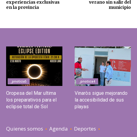
experiencias exclusivas
verano sin salir del
en la provincia
municipio
_pnoticia5
_pnoticia4
Oropesa del Mar ultima
Vinaròs sigue mejorando
los preparativos para el
la accesibilidad de sus
eclipse total de Sol
playas
Quienes somos
Agenda
Deportes