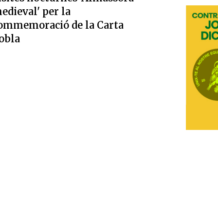
edieval' per la
ommemoració de la Carta
obla