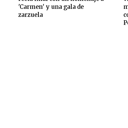
'Carmen' y una gala de
m
zarzuela
c
P