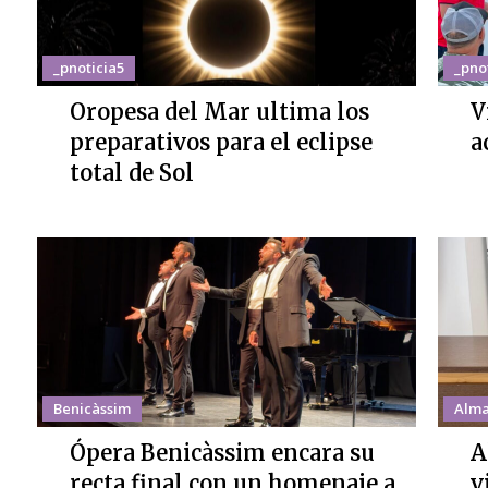
_pnoticia5
_pno
Oropesa del Mar ultima los
V
preparativos para el eclipse
a
total de Sol
Benicàssim
Alma
Ópera Benicàssim encara su
A
recta final con un homenaje a
v