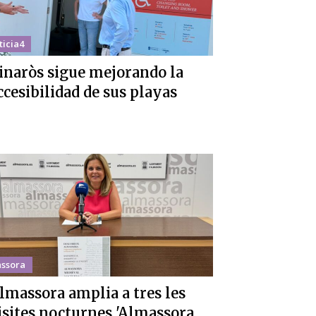
ticia4
inaròs sigue mejorando la
ccesibilidad de sus playas
ssora
lmassora amplia a tres les
isites nocturnes 'Almassora