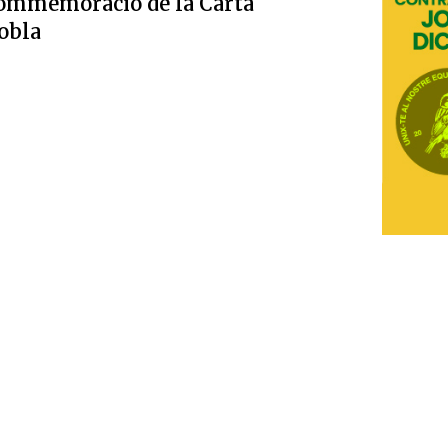
ommemoració de la Carta
obla