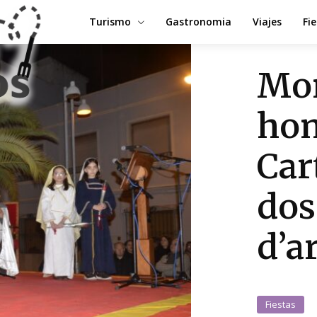
Turismo
Gastronomia
Viajes
Fi
Mo
hom
Car
dos
d’a
Fiestas