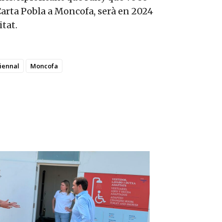
 Carta Pobla a Moncofa, serà en 2024
itat.
iennal
Moncofa