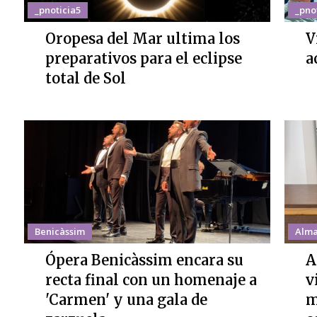
_pnoticia5
_pno
Oropesa del Mar ultima los
V
preparativos para el eclipse
a
total de Sol
Benicàssim
Alma
Ópera Benicàssim encara su
A
recta final con un homenaje a
v
'Carmen' y una gala de
m