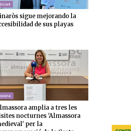
ticia4
inaròs sigue mejorando la
ccesibilidad de sus playas
ssora
lmassora amplia a tres les
isites nocturnes 'Almassora
edieval' per la