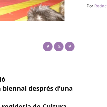
Por
Redac
ió
 biennal després d’una
a regidoria de Cultura