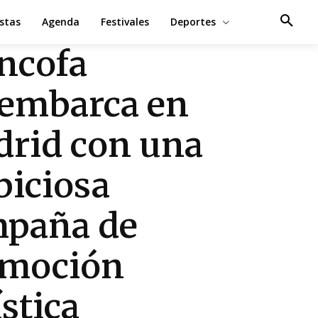
estas
Agenda
Festivales
Deportes
ncofa
embarca en
rid con una
iciosa
paña de
omoción
ística