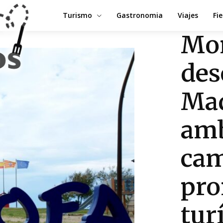
Turismo
Gastronomia
Viajes
Fi
Mo
des
Mad
amb
cam
pr
tur