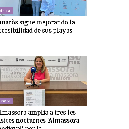
ticia4
inaròs sigue mejorando la
ccesibilidad de sus playas
ssora
lmassora amplia a tres les
isites nocturnes 'Almassora
edieval' per la