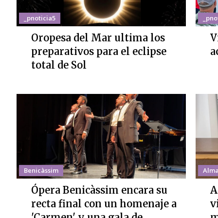
_pnoticia5
_pno
Oropesa del Mar ultima los
V
preparativos para el eclipse
a
total de Sol
Benicàssim
Alma
Ópera Benicàssim encara su
A
recta final con un homenaje a
v
'Carmen' y una gala de
m