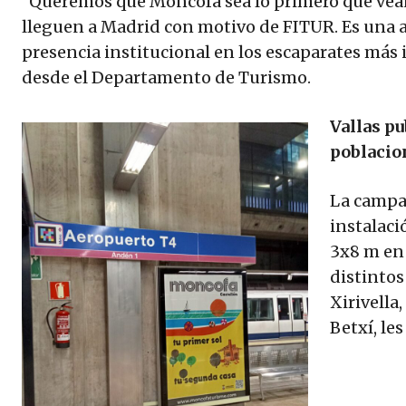
"Queremos que Moncofa sea lo primero que vean
lleguen a Madrid con motivo de FITUR. Es una ap
presencia institucional en los escaparates má
desde el Departamento de Turismo.
Vallas pu
poblacio
La campañ
instalaci
3x8 m en 
distintos
Xirivella,
Betxí, le