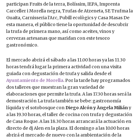
participan Fruits de la terra, Bolíssim, IEPA, Imprenta
Carceller i Morella negra, Trufas de Atzeneta, SE Trufma la
Guaita, Carnisseria l’Arc, Pubill ecològics y Casa Masas De
esta manera, el público tiene la oportunidad de descubrir
la trufa de primera mano, así como aceites, vinos y
cervezas artesanas que maridan con este tesoro
gastronómico.
El mercado abrirá el sábado a las 11.00 horas ya las 11.30
horas tendrá lugar la primera actividad con una visita
guiada con degustación de trufa y salida desde el
Ayuntamiento de Morella
. Por la tarde hay programados
dos talleres que muestran la gran variedad de
elaboraciones que permite la trufa. A las 17.30 horas será la
demostración La trufa también se bebe: gastronomía
líquida y el sotobosque con
Diego Alcón y Àngela Milián
y
a las 19.30 horas, el taller de cocina con trufa y degustación
de Casa Roque. A las 18.30 horas arrancará la actuación en
directo de dj Alen en la plaza. El domingo a las 10.00 horas
abrirá el mercado de nuevo con la ambientación de la