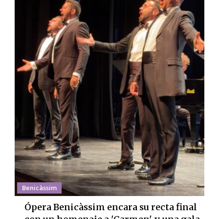
Benicàssim
Ópera Benicàssim encara su recta final