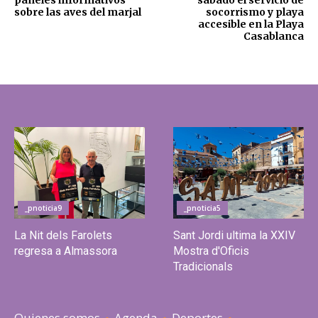
sobre las aves del marjal
socorrismo y playa
accesible en la Playa
Casablanca
_pnoticia9
_pnoticia5
La Nit dels Farolets
Sant Jordi ultima la XXIV
regresa a Almassora
Mostra d'Oficis
Tradicionals
Quienes somos
Agenda
Deportes