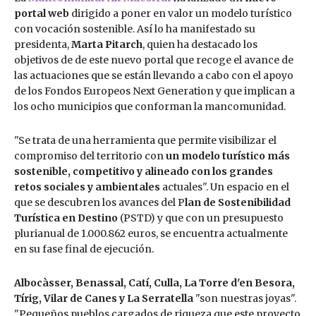
portal web
dirigido a poner en valor un modelo turístico
con vocación sostenible. Así lo ha manifestado su
presidenta,
Marta Pitarch
, quien ha destacado los
objetivos de de este nuevo portal que recoge el avance de
las actuaciones que se están llevando a cabo con el apoyo
de los Fondos Europeos Next Generation y que implican a
los ocho municipios que conforman la mancomunidad.
"Se trata de una herramienta que permite visibilizar el
compromiso del territorio con
un modelo turístico más
sostenible, competitivo y alineado con los grandes
retos sociales y ambientales
actuales". Un espacio en el
que se descubren los avances del P
lan de Sostenibilidad
Turística en Destino
(PSTD) y que con un presupuesto
plurianual de 1.000.862 euros, se encuentra actualmente
en su fase final de ejecución.
Albocàsser, Benassal, Catí, Culla, La Torre d'en Besora,
Tírig, Vilar de Canes y La Serratella
"son nuestras joyas".
"Pequeños pueblos cargados de riqueza que este proyecto