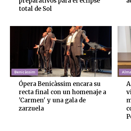
preparativos para el eclipse
a
total de Sol
Benicàssim
Alma
Ópera Benicàssim encara su
A
recta final con un homenaje a
v
'Carmen' y una gala de
m
zarzuela
c
P