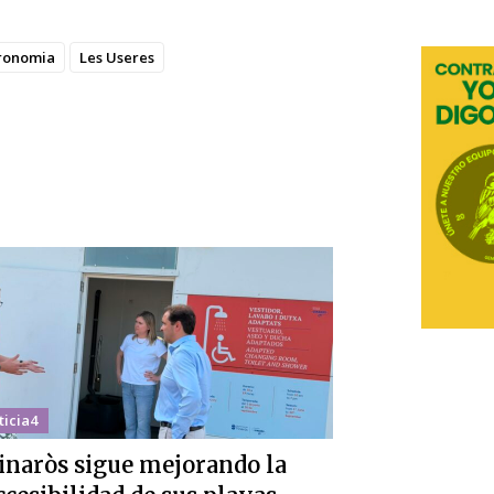
ronomia
Les Useres
ticia4
inaròs sigue mejorando la