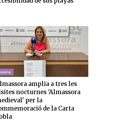
ccesibilidad de sus playas
ssora
lmassora amplia a tres les
isites nocturnes 'Almassora
edieval' per la
ommemoració de la Carta
obla