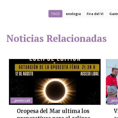
TAGS
enologia
Fira del Vi
Gast
Noticias Relacionadas
_pnoticia5
_pno
Oropesa del Mar ultima los
V