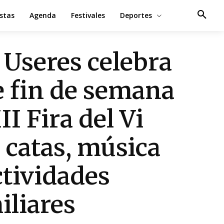
estas
Agenda
Festivales
Deportes
 Useres celebra
e fin de semana
II Fira del Vi
 catas, música
ctividades
iliares