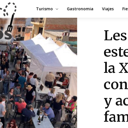
Turismo
Gastronomia
Viajes
Fi
Les
est
la X
con
y a
fam