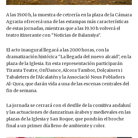
A las 19.00 h, la muestra de cetrería en la plaza de la Cámara
Agraria ofrecerá una de las estampas más características
de estas jornadas, mientras que a las 19.30 h volverá el
teatro itinerante con “Noticias de Balansiya”.
El acto inaugural llegará a las 20.00 horas, con la
dramatización histórica “La llegada del nuevo alcaid”, en la
plaza de la Iglesia. En esta representación participarán
Tiranta Teatre, On!Dance, Alcora Tambor, Dolçainers i
Tabaleters de l’Alcalatén y la Associació Nous Pobladors
Al-Qura, que darán vida a una de las escenas centrales del
fin de semana.
La jornada se cerrará con el desfile de la comitiva andalusí
y las actuaciones de danzarinas árabes y medievales en las
plazas de la Iglesia y San Roque, que pondrán el broche
final a un primer día lleno de ambiente y color.