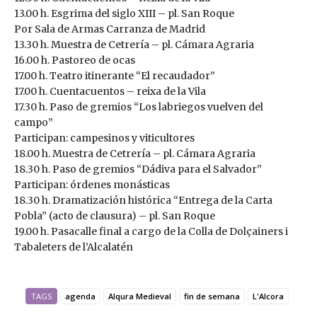
13.00 h. Esgrima del siglo XIII – pl. San Roque
Por Sala de Armas Carranza de Madrid
13.30 h. Muestra de Cetrería – pl. Cámara Agraria
16.00 h. Pastoreo de ocas
17.00 h. Teatro itinerante “El recaudador”
17.00 h. Cuentacuentos – reixa de la Vila
17.30 h. Paso de gremios “Los labriegos vuelven del
campo”
Participan: campesinos y viticultores
18.00 h. Muestra de Cetrería – pl. Cámara Agraria
18.30 h. Paso de gremios “Dádiva para el Salvador”
Participan: órdenes monásticas
18.30 h. Dramatización histórica “Entrega de la Carta
Pobla” (acto de clausura) – pl. San Roque
19.00 h. Pasacalle final a cargo de la Colla de Dolçainers i
Tabaleters de l’Alcalatén
TAGS
agenda
Alqura Medieval
fin de semana
L'Alcora