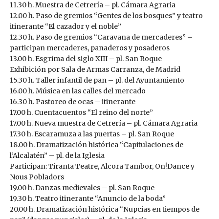
11.30 h. Muestra de Cetrería – pl. Cámara Agraria
12.00 h. Paso de gremios “Gentes de los bosques” y teatro
itinerante “El cazador y el noble”
12.30 h. Paso de gremios “Caravana de mercaderes” –
participan mercaderes, panaderos y posaderos
13.00 h. Esgrima del siglo XIII – pl. San Roque
Exhibición por Sala de Armas Carranza, de Madrid
15.30 h. Taller infantil de pan – pl. del Ayuntamiento
16.00 h. Música en las calles del mercado
16.30 h. Pastoreo de ocas – itinerante
17.00 h. Cuentacuentos “El reino del norte”
17.00 h. Nueva muestra de Cetrería – pl. Cámara Agraria
17.30 h. Escaramuza a las puertas – pl. San Roque
18.00 h. Dramatización histórica “Capitulaciones de
l’Alcalatén” – pl. de la Iglesia
Participan: Tiranta Teatre, Alcora Tambor, On!Dance y
Nous Pobladors
19.00 h. Danzas medievales – pl. San Roque
19.30 h. Teatro itinerante “Anuncio de la boda”
20.00 h. Dramatización histórica “Nupcias en tiempos de