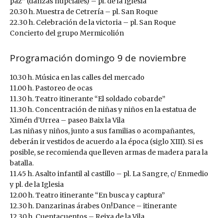
paz” (danzas nupciales) – pl. de la Iglesia
20.30 h. Muestra de Cetrería – pl. San Roque
22.30 h. Celebración de la victoria – pl. San Roque
Concierto del grupo Mermicolión
Programación domingo 9 de noviembre
10.30 h. Música en las calles del mercado
11.00 h. Pastoreo de ocas
11.30 h. Teatro itinerante “El soldado cobarde”
11.30 h. Concentración de niñas y niños en la estatua de
Ximén d’Urrea – paseo Baix la Vila
Las niñas y niños, junto a sus familias o acompañantes,
deberán ir vestidos de acuerdo a la época (siglo XIII). Si es
posible, se recomienda que lleven armas de madera para la
batalla.
11.45 h. Asalto infantil al castillo – pl. La Sangre, c/ Enmedio
y pl. de la Iglesia
12.00 h. Teatro itinerante “En busca y captura”
12.30 h. Danzarinas árabes On!Dance – itinerante
12.30 h. Cuentacuentos – Reixa de la Vila