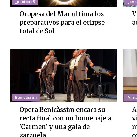
_pnoticia5
_pno
Oropesa del Mar ultima los
V
preparativos para el eclipse
a
total de Sol
Benicàssim
Alma
Ópera Benicàssim encara su
A
recta final con un homenaje a
v
'Carmen' y una gala de
m
zarzuela
c