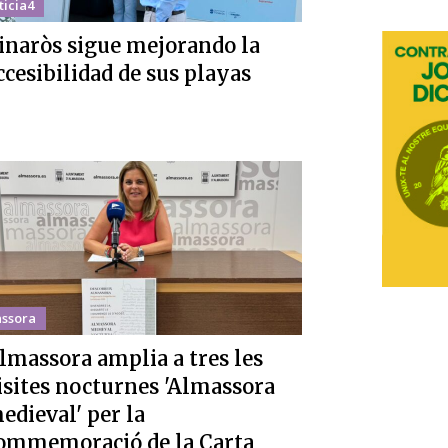
ticia4
inaròs sigue mejorando la
ccesibilidad de sus playas
ssora
lmassora amplia a tres les
isites nocturnes 'Almassora
edieval' per la
ommemoració de la Carta