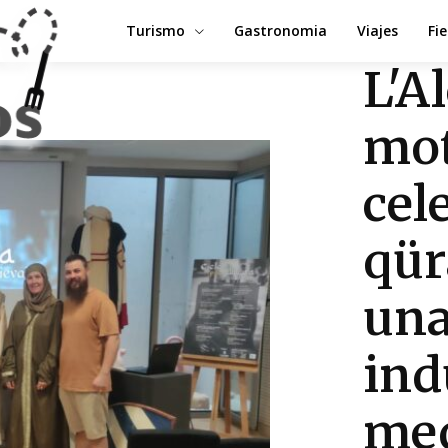
Turismo
Gastronomia
Viajes
Fi
L'A
mot
cel
qür
una
ind
med