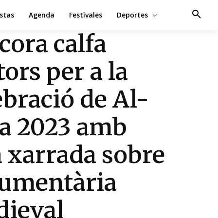
estas
Agenda
Festivales
Deportes
lcora calfa
ors per a la
ebració de Al-
a 2023 amb
 xarrada sobre
umentària
ieval