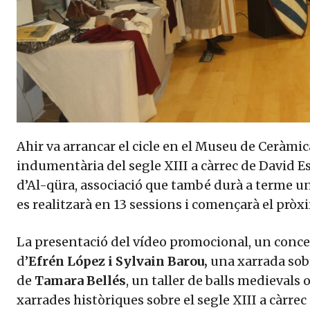
Ahir va arrancar el cicle en el Museu de Ceràmi
indumentària del segle XIII a càrrec de David E
d’Al-qüra, associació que també durà a terme un 
es realitzarà en 13 sessions i començarà el pròx
La presentació del vídeo promocional, un conce
d’
Efrén López i Sylvain Barou,
una xarrada sobr
de
Tamara Bellés
, un taller de balls medievals
xarrades històriques sobre el segle XIII a càrrec