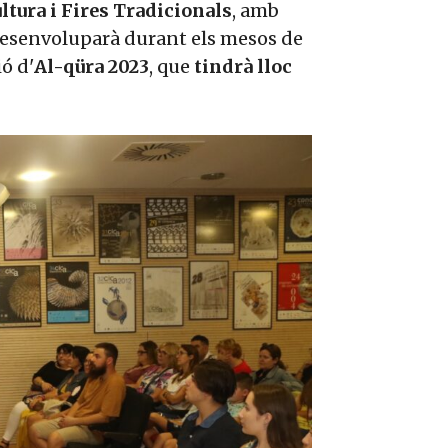
ltura i Fires Tradicionals
, amb
desenvoluparà durant els mesos de
ó d'
Al-qüra 2023
, que
tindrà lloc