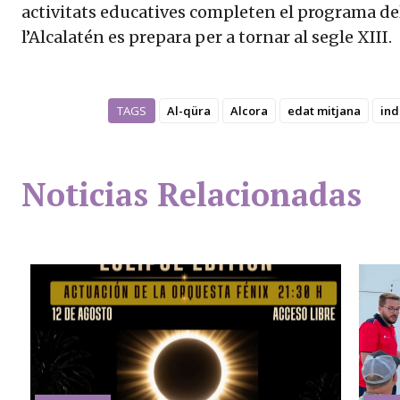
activitats educatives completen el programa del 
l’Alcalatén es prepara per a tornar al segle XIII.
TAGS
Al-qüra
Alcora
edat mitjana
ind
Noticias Relacionadas