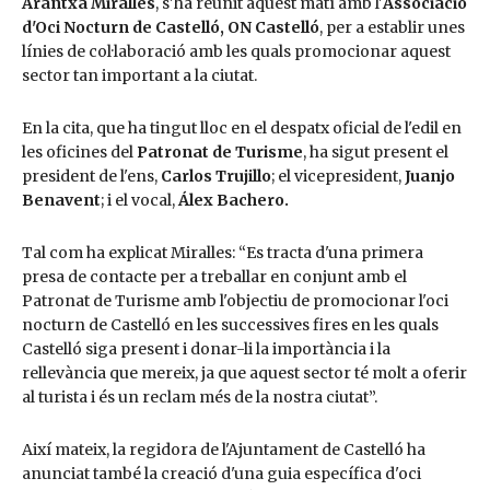
Arantxa Miralles
, s'ha reunit aquest matí amb l'
Associació
d'Oci Nocturn de Castelló, ON Castelló
, per a establir unes
línies de col·laboració amb les quals promocionar aquest
sector tan important a la ciutat.
En la cita, que ha tingut lloc en el despatx oficial de l'edil en
les oficines del
Patronat de Turisme
, ha sigut present el
president de l'ens,
Carlos Trujillo
; el vicepresident,
Juanjo
Benavent
; i el vocal,
Álex Bachero.
Tal com ha explicat Miralles: “Es tracta d'una primera
presa de contacte per a treballar en conjunt amb el
Patronat de Turisme amb l'objectiu de promocionar l'oci
nocturn de Castelló en les successives fires en les quals
Castelló siga present i donar-li la importància i la
rellevància que mereix, ja que aquest sector té molt a oferir
al turista i és un reclam més de la nostra ciutat”.
Així mateix, la regidora de l'Ajuntament de Castelló ha
anunciat també la creació d'una guia específica d'oci