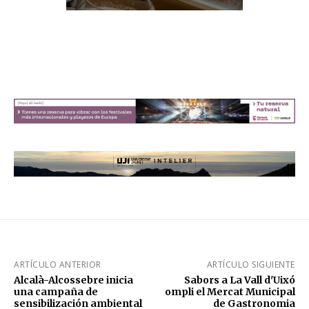
ARTÍCULO ANTERIOR
ARTÍCULO SIGUIENTE
Alcalà-Alcossebre inicia
Sabors a La Vall d'Uixó
una campaña de
ompli el Mercat Municipal
sensibilización ambiental
de Gastronomia