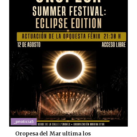
_pnoticia5
Oropesa del Mar ultima los