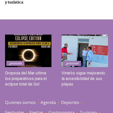
y turística
_pnoticia5
_pnoticia4
Oropesa del Mar ultima
Vinaròs sigue mejorando
los preparativos para el
la accesibilidad de sus
eclipse total de Sol
playas
Quienes somos
Agenda
Deportes
Festivales
Fiestas
Gastronomia
Turismo