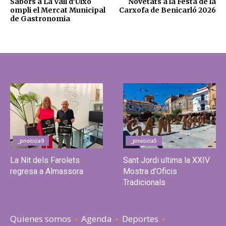
Sabors a La Vall d'Uixó
Novetats a la Festa de la
ompli el Mercat Municipal
Carxofa de Benicarló 2026
de Gastronomia
_pnoticia9
_pnoticia5
La Nit dels Farolets
Sant Jordi ultima la XXIV
regresa a Almassora
Mostra d'Oficis
Tradicionals
Quienes somos
Agenda
Deportes