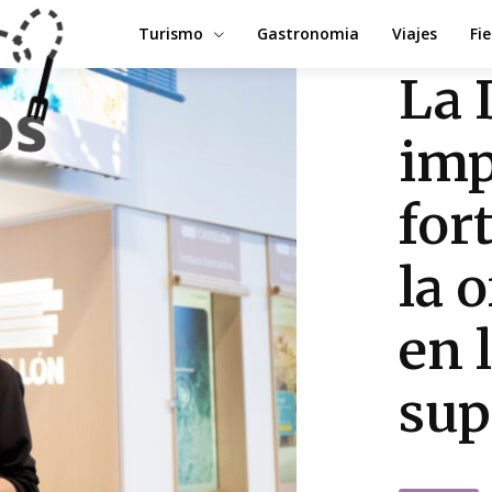
Turismo
Gastronomia
Viajes
Fi
La 
imp
for
la o
en 
sup