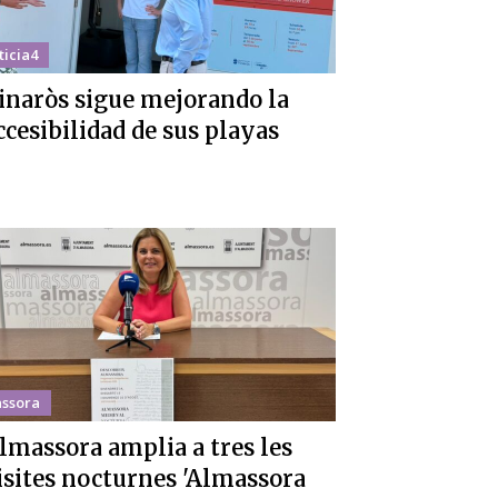
ticia4
inaròs sigue mejorando la
ccesibilidad de sus playas
ssora
lmassora amplia a tres les
isites nocturnes 'Almassora