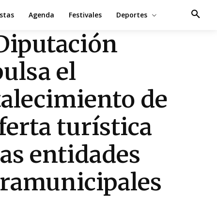
estas
Agenda
Festivales
Deportes
Diputación
ulsa el
talecimiento de
ferta turística
las entidades
ramunicipales