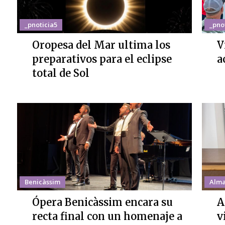
_pnoticia5
_pno
Oropesa del Mar ultima los
V
preparativos para el eclipse
a
total de Sol
Benicàssim
Alma
Ópera Benicàssim encara su
A
recta final con un homenaje a
v