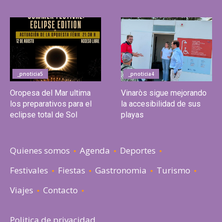
_pnoticia5
_pnoticia4
Oropesa del Mar ultima
Vinaròs sigue mejorando
los preparativos para el
la accesibilidad de sus
eclipse total de Sol
playas
Quienes somos
Agenda
Deportes
Festivales
Fiestas
Gastronomia
Turismo
Viajes
Contacto
Politica de privacidad