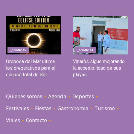
_pnoticia5
_pnoticia4
Oropesa del Mar ultima
Vinaròs sigue mejorando
los preparativos para el
la accesibilidad de sus
eclipse total de Sol
playas
Quienes somos
Agenda
Deportes
Festivales
Fiestas
Gastronomia
Turismo
Viajes
Contacto