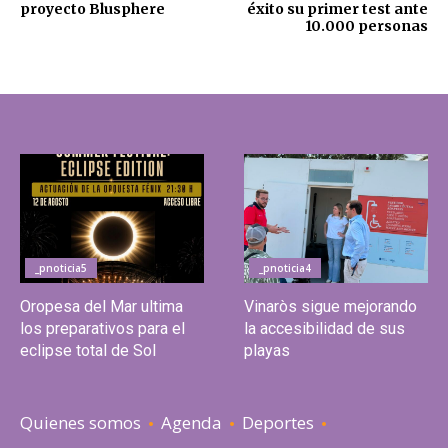
proyecto Blusphere
éxito su primer test ante
10.000 personas
_pnoticia5
_pnoticia4
Oropesa del Mar ultima
Vinaròs sigue mejorando
los preparativos para el
la accesibilidad de sus
eclipse total de Sol
playas
Quienes somos
Agenda
Deportes