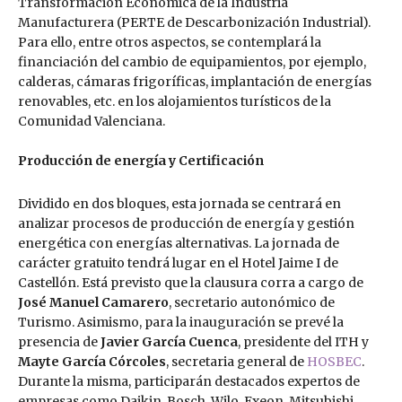
Transformación Económica de la Industria
Manufacturera (PERTE de Descarbonización Industrial).
Para ello, entre otros aspectos, se contemplará la
financiación del cambio de equipamientos, por ejemplo,
calderas, cámaras frigoríficas, implantación de energías
renovables, etc. en los alojamientos turísticos de la
Comunidad Valenciana.
Producción de energía y Certificación
Dividido en dos bloques, esta jornada se centrará en
analizar procesos de producción de energía y gestión
energética con energías alternativas. La jornada de
carácter gratuito tendrá lugar en el Hotel Jaime I de
Castellón. Está previsto que la clausura corra a cargo de
José Manuel Camarero
, secretario autonómico de
Turismo. Asimismo, para la inauguración se prevé la
presencia de
Javier García Cuenca
, presidente del ITH y
Mayte García Córcoles
, secretaria general de
HOSBEC
.
Durante la misma, participarán destacados expertos de
empresas como Daikin, Bosch, Wilo, Exeon, Mitsubishi