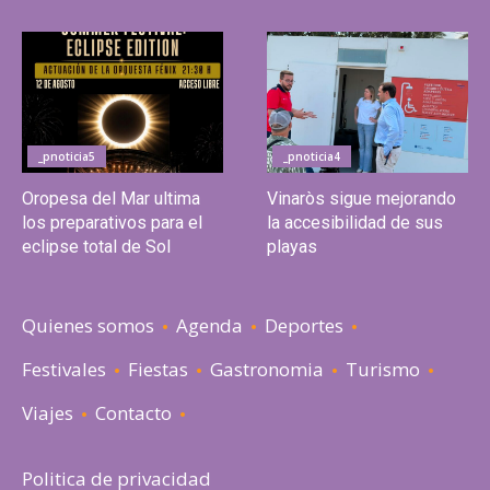
_pnoticia5
_pnoticia4
Oropesa del Mar ultima
Vinaròs sigue mejorando
los preparativos para el
la accesibilidad de sus
eclipse total de Sol
playas
Quienes somos
Agenda
Deportes
Festivales
Fiestas
Gastronomia
Turismo
Viajes
Contacto
Politica de privacidad