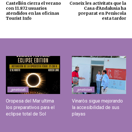
Castellón cierra el verano
Coneix les activitats que la
con 11.872 usuarios
Casa d'Andalusia ha
atendidos en las oficinas
preparat en Peníscola
Tourist Info
esta tardor
_pnoticia5
_pnoticia4
Oropesa del Mar ultima
Vinaròs sigue mejorando
los preparativos para el
la accesibilidad de sus
eclipse total de Sol
playas