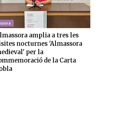
ssora
lmassora amplia a tres les
isites nocturnes 'Almassora
edieval' per la
ommemoració de la Carta
obla