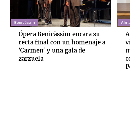
Benicàssim
Alma
Ópera Benicàssim encara su
A
recta final con un homenaje a
v
'Carmen' y una gala de
m
zarzuela
c
P