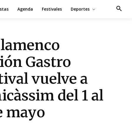
estas
Agenda
Festivales
Deportes
Flamenco
ión Gastro
tival vuelve a
icàssim del 1 al
e mayo