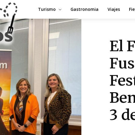
Turismo
Gastronomia
Viajes
Fi
El 
Fus
Fes
Ben
3 d