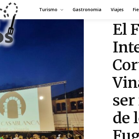
Turismo
Gastronomia
Viajes
Fi
El 
Int
Cor
Vin
ser
de 
Fug