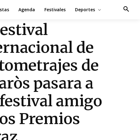
estas
Agenda
Festivales
Deportes
Festival
ernacional de
tometrajes de
aròs pasara a
 festival amigo
los Premios
az