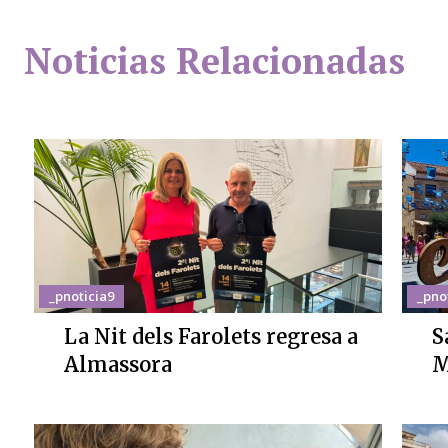
Noticias Relacionadas
_pnoticia9
_pno
La Nit dels Farolets regresa a
S
Almassora
M