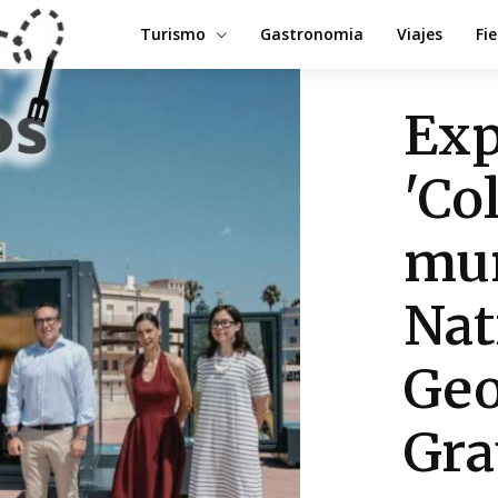
Turismo
Gastronomia
Viajes
Fi
Exp
'Co
mun
Nat
Geo
Gra