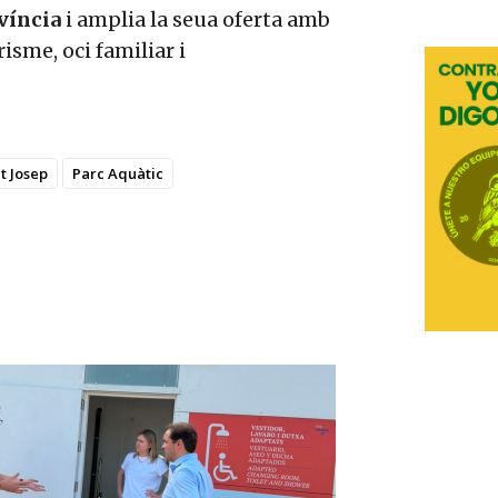
ovíncia
i amplia la seua oferta amb
sme, oci familiar i
t Josep
Parc Aquàtic