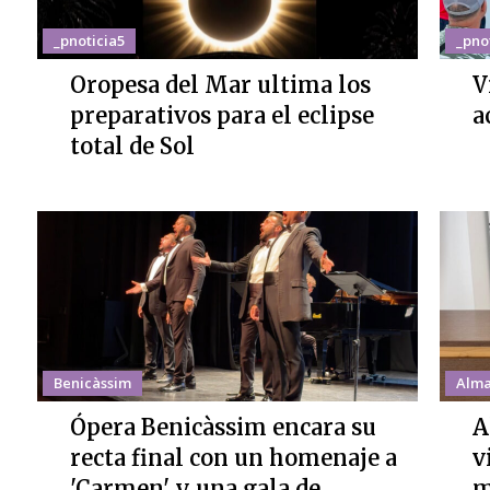
_pnoticia5
_pno
Oropesa del Mar ultima los
V
preparativos para el eclipse
a
total de Sol
Benicàssim
Alma
Ópera Benicàssim encara su
A
recta final con un homenaje a
v
'Carmen' y una gala de
m