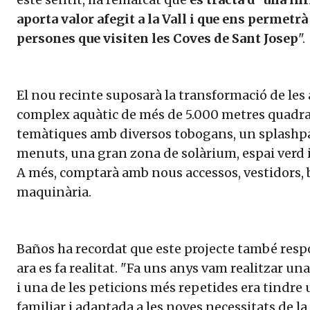
aporta valor afegit a la Vall i que ens permetr
persones que visiten les Coves de Sant Josep
".
El nou recinte suposarà la transformació de les
complex aquàtic de més de 5.000 metres quadra
temàtiques amb diversos tobogans, un splashpa
menuts, una gran zona de solàrium, espai verd i
A més, comptarà amb nous accessos, vestidors,
maquinària.
Baños ha recordat que este projecte també re
ara es fa realitat. "Fa uns anys vam realitzar u
i una de les peticions més repetides era tindre 
familiar i adaptada a les noves necessitats de la 