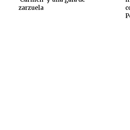
zarzuela
c
P