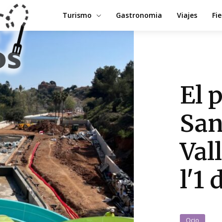
Turismo
Gastronomia
Viajes
Fi
El 
San
Val
l'1 
Ocio