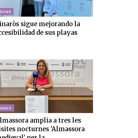
ticia4
inaròs sigue mejorando la
ccesibilidad de sus playas
ssora
lmassora amplia a tres les
isites nocturnes 'Almassora
edieval' per la