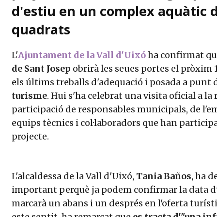
d'estiu en un complex aquàtic 
quadrats
L'
Ajuntament de la Vall d'Uixó
ha confirmat que
de Sant Josep
obrirà les seues portes el pròxim 1
els últims treballs d'adequació i posada a punt 
turisme
. Hui s'ha celebrat una visita oficial a la
participació de responsables municipals, de l'e
equips tècnics i col·laboradors que han partici
projecte.
L'alcaldessa de la Vall d'Uixó,
Tania Baños
, ha 
important perquè ja podem confirmar la data d'
marcarà un abans i un després en l'oferta turístic
este sentit, ha remarcat que
es tracta d'"una in