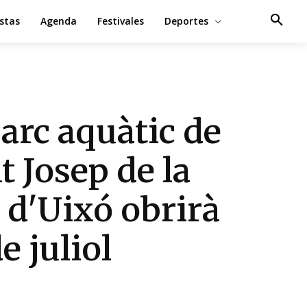
estas
Agenda
Festivales
Deportes
parc aquàtic de
t Josep de la
l d'Uixó obrirà
de juliol