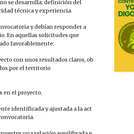
o se desarrolla; definición del
cidad técnica y experiencia.
convocatoria y debían responder a
o. En aquellas solicitudes que
orado favorablemente:
yecto con unos resultados claros, ob
os por el territorio
 en el proyecto.
te identificada y ajustada a la act
 convocatoria.
muestre una relación equilibrada e