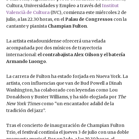
Cultura, Universidades y Empleo a través del
Institut
Valencià de Cultura
(IVC), comienza este miércoles 2 de
julio, a las 22.30 horas, en el
Palau de Congressos
con la
cantante y pianista
Champian Fulton
.
La artista estadounidense ofrecerá una velada
acompañada por dos músicos de trayectoria
internacional:
el contrabajista Alex Gilson y el batería
Armando Luongo
.
La carrera de Fulton ha estado forjada en Nueva York. La
artista, con influencias que van de Bud Powell a Dinah
Washington, ha colaborado con leyendas como Lou
Donaldson y Buster Williams, y ha sido elogiada por
The
New York Times
como “un encantador adalid de la
tradición del jazz”.
Tras el concierto de inauguración de Champian Fulton
Trio, el festival continúa el jueves 3 de julio con una doble
propuesta musical. Por un lado, a las 19.30 horas, el