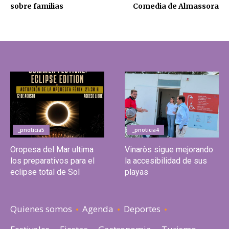
sobre familias
Comedia de Almassora
_pnoticia5
_pnoticia4
Oropesa del Mar ultima
Vinaròs sigue mejorando
los preparativos para el
la accesibilidad de sus
eclipse total de Sol
playas
Quienes somos
Agenda
Deportes