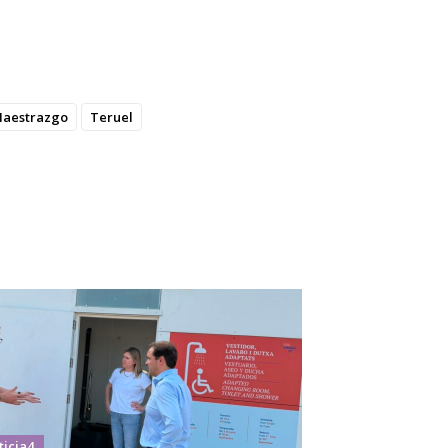
aestrazgo
Teruel
ticia4