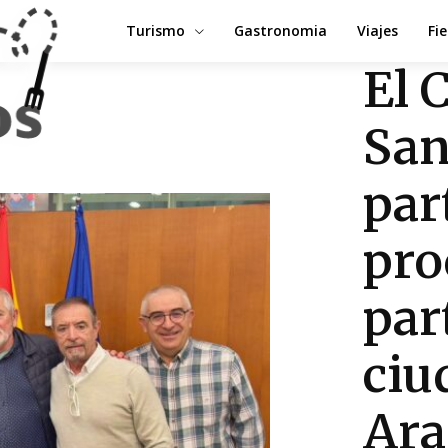
Turismo
Gastronomia
Viajes
Fi
El 
San
par
pro
par
ciu
Ara