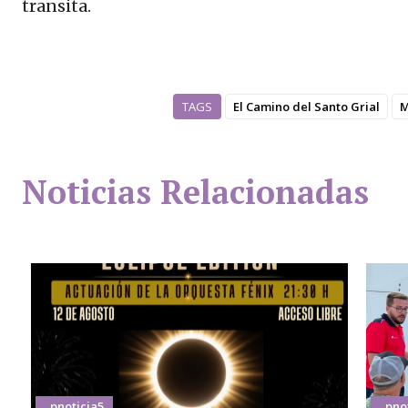
transita.
TAGS
El Camino del Santo Grial
M
Noticias Relacionadas
_pnoticia5
_pno