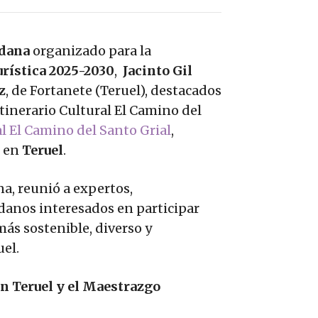
adana
organizado para la
urística 2025-2030
,
Jacinto Gil
z
, de Fortanete (Teruel), destacados
tinerario Cultural El Camino del
l El Camino del Santo Grial
,
o en
Teruel
.
a, reunió a expertos,
adanos interesados en participar
ás sostenible, diverso y
el.
n Teruel y el Maestrazgo