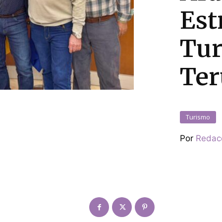
Est
Tur
Ter
Turismo
Por
Redac