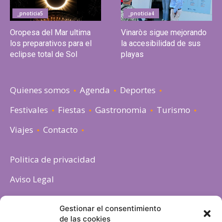
_pnoticia5
_pnoticia4
Oropesa del Mar ultima
Vinaròs sigue mejorando
los preparativos para el
la accesibilidad de sus
eclipse total de Sol
playas
Quienes somos
Agenda
Deportes
Festivales
Fiestas
Gastronomia
Turismo
Viajes
Contacto
Politica de privacidad
Aviso Legal
Política de cookies
Gestionar el consentimiento
de las cookies