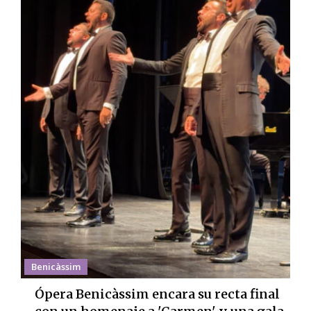
Benicàssim
Ópera Benicàssim encara su recta final