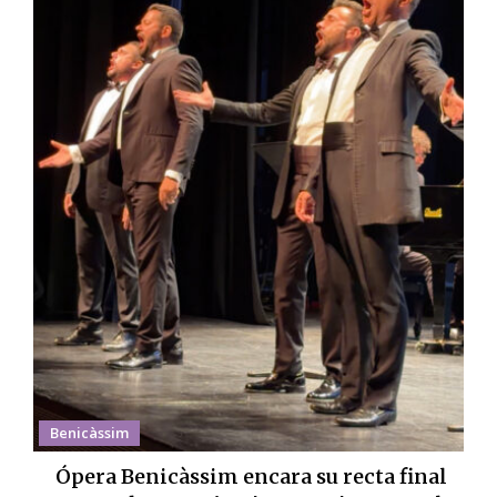
Benicàssim
Ópera Benicàssim encara su recta final