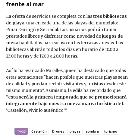
frente al mar
La oferta de servicios se completa con las
tres bibliotecas
de playa
, una en cada una de las playas del municipio:
Pinar, Gurugú y Serradal. Los usuarios podrán tomar
prestados libros y disfrutar como novedad de
juegos de
mesa
habilitados para su uso en las terrazas anexas. Las
bibliotecas abrirán todos los días en horario de 10.00 a
13.00 horas y de 17.00 a 20.00 horas.
Así lo ha avanzado Miralles, quien ha destacado que todas
estas actuaciones "hacen posible que nuestras playas sean
de calidad y puedan recibir visitantes y turistas desde este
mismo momento". Asimismo, la edila ha recordado que
“
esta será la primera temporada que se promocionará
íntegramente bajo nuestra nueva marca turística
de la
‘Castellón, vivir lo auténtico’”.
TAGS
Castellón
Drones
playas
sombra
turismo