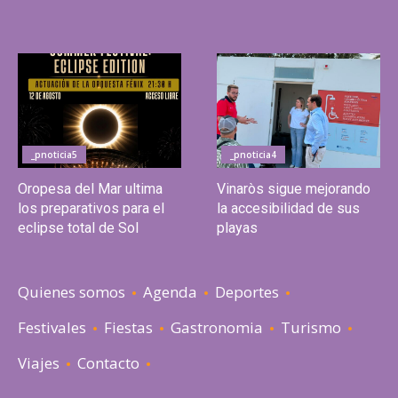
_pnoticia5
_pnoticia4
Oropesa del Mar ultima
Vinaròs sigue mejorando
los preparativos para el
la accesibilidad de sus
eclipse total de Sol
playas
Quienes somos
Agenda
Deportes
Festivales
Fiestas
Gastronomia
Turismo
Viajes
Contacto