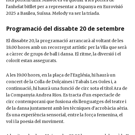
l'anhelat bitllet per a representar a Espanya en Eurovisió
2025 a Basilea, Suïssa. Melody va ser la triada.
Programació del dissabte 20 de setembre
El dissabte 20, la programació arrancarà al voltant de les
18.00 hores amb un recorregut artístic per la Vila que serà
a càrrec de grups de ball i dansa. El ritme, la diversió i el
colorit estan assegurats.
A les 19.00 hores, en la plaça de l'Església, hi haurà un
concert de la Colla de Dolçaines i Tabals Les Goles i, a
continuació, hi haurà una funció de circ sota el títol Ara de
la Companyia Andrea Rios. Es tracta d'un espectacle de
circ contemporani que fusiona els llenguatges del teatre i
de la dansa juntament amb les tècniques d'acrobàcia aèria.
És una experiència sensorial, entre la força femenina, el
vol i la poesia del moviment.