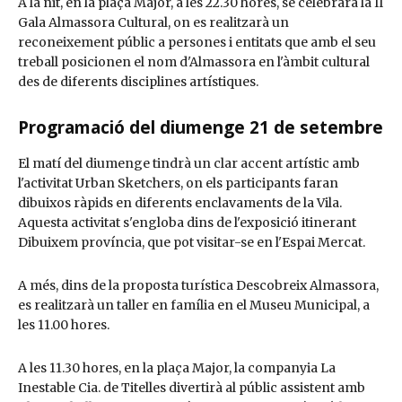
A la nit, en la plaça Major, a les 22.30 hores, se celebrarà la II
Gala Almassora Cultural, on es realitzarà un
reconeixement públic a persones i entitats que amb el seu
treball posicionen el nom d'Almassora en l'àmbit cultural
des de diferents disciplines artístiques.
Programació del diumenge 21 de setembre
El matí del diumenge tindrà un clar accent artístic amb
l'activitat Urban Sketchers, on els participants faran
dibuixos ràpids en diferents enclavaments de la Vila.
Aquesta activitat s'engloba dins de l'exposició itinerant
Dibuixem província, que pot visitar-se en l'Espai Mercat.
A més, dins de la proposta turística Descobreix Almassora,
es realitzarà un taller en família en el Museu Municipal, a
les 11.00 hores.
A les 11.30 hores, en la plaça Major, la companyia La
Inestable Cia. de Titelles divertirà al públic assistent amb