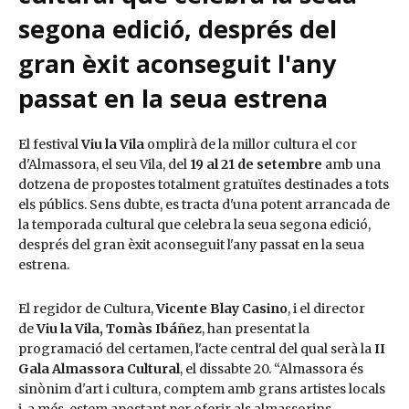
segona edició, després del
gran èxit aconseguit l'any
passat en la seua estrena
El festival
Viu la Vila
omplirà de la millor cultura el cor
d'Almassora, el seu Vila, del
19 al 21 de setembre
amb una
dotzena de propostes totalment gratuïtes destinades a tots
els públics. Sens dubte, es tracta d'una potent arrancada de
la temporada cultural que celebra la seua segona edició,
després del gran èxit aconseguit l'any passat en la seua
estrena.
El regidor de Cultura,
Vicente Blay Casino
, i el director
de
Viu la Vila, Tomàs Ibáñez
, han presentat la
programació del certamen, l'acte central del qual serà la
II
Gala Almassora Cultural
, el dissabte 20. “Almassora és
sinònim d'art i cultura, comptem amb grans artistes locals
i, a més, estem apostant per oferir als almassorins