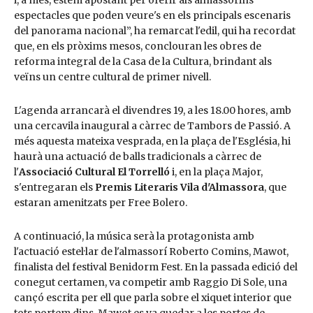
espectacles que poden veure's en els principals escenaris
del panorama nacional”, ha remarcat l'edil, qui ha recordat
que, en els pròxims mesos, conclouran les obres de
reforma integral de la Casa de la Cultura, brindant als
veïns un centre cultural de primer nivell.
L'agenda arrancarà el divendres 19, a les 18.00 hores, amb
una cercavila inaugural a càrrec de Tambors de Passió. A
més aquesta mateixa vesprada, en la plaça de l'Església, hi
haurà una actuació de balls tradicionals a càrrec de
l'
Associació Cultural El Torrelló
i, en la plaça Major,
s'entregaran els
Premis Literaris Vila d'Almassora
, que
estaran amenitzats per Free Bolero.
A continuació, la música serà la protagonista amb
l'actuació estel·lar de l'almassorí Roberto Comins, Mawot,
finalista del festival Benidorm Fest. En la passada edició del
conegut certamen, va competir amb Raggio Di Sole, una
cançó escrita per ell que parla sobre el xiquet interior que
tots portem dins. Mawot es va quedar a les portes de