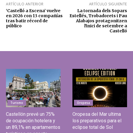
ARTÍCULO ANTERIOR
ARTÍCULO SIGUIENTE
‘Castelló a Escena’ vuelve
La tornada dels Sopars
en 2026 con 13 compañías
Estellés, Trobadorets i Pau
tras batir récord de
Alabajos protagonitzen
público
l'inici de setembre a
Castelló
Turismo
Oropesa
Castellón prevé un 75%
Oropesa del Mar ultima
de ocupación hotelera y
los preparativos para el
un 89,1% en apartamentos
eclipse total de Sol