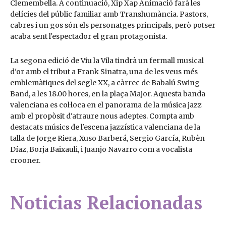
Clemembella. A continuació, Xip Xap Animació farà les
delícies del públic familiar amb Transhumància. Pastors,
cabres i un gos són els personatges principals, però potser
acaba sent l'espectador el gran protagonista.
La segona edició de Viu la Vila tindrà un fermall musical
d'or amb el tribut a Frank Sinatra, una de les veus més
emblemàtiques del segle XX, a càrrec de Babalú Swing
Band, a les 18.00 hores, en la plaça Major. Aquesta banda
valenciana es col·loca en el panorama de la música jazz
amb el propòsit d'atraure nous adeptes. Compta amb
destacats músics de l'escena jazzística valenciana de la
talla de Jorge Riera, Xuso Barberá, Sergio García, Rubèn
Díaz, Borja Baixauli, i Juanjo Navarro com a vocalista
crooner.
Noticias Relacionadas