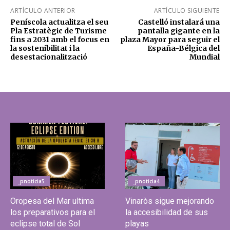
ARTÍCULO ANTERIOR
ARTÍCULO SIGUIENTE
Peníscola actualitza el seu
Castelló instalará una
Pla Estratègic de Turisme
pantalla gigante en la
fins a 2031 amb el focus en
plaza Mayor para seguir el
la sostenibilitat i la
España-Bélgica del
desestacionalització
Mundial
_pnoticia5
_pnoticia4
Oropesa del Mar ultima
Vinaròs sigue mejorando
los preparativos para el
la accesibilidad de sus
eclipse total de Sol
playas