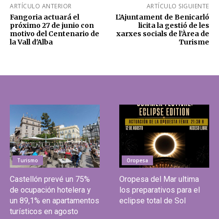
ARTÍCULO ANTERIOR
ARTÍCULO SIGUIENTE
Fangoria actuará el
L’Ajuntament de Benicarló
próximo 27 de junio con
licita la gestió de les
motivo del Centenario de
xarxes socials de l’Àrea de
la Vall d'Alba
Turisme
Turismo
Oropesa
Castellón prevé un 75%
Oropesa del Mar ultima
de ocupación hotelera y
los preparativos para el
un 89,1% en apartamentos
eclipse total de Sol
turísticos en agosto