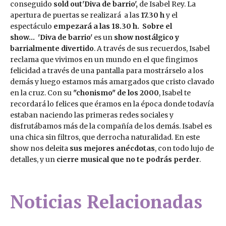
conseguido
sold out'Diva de barrio',
de Isabel Rey. La
apertura de puertas se realizará a las
17.30 h
y el
espectáculo
empezará a las 18.30 h.
Sobre el
show...
'Diva de barrio'
es un
show nostálgico y
barrialmente divertido
. A través de sus recuerdos, Isabel
reclama que vivimos en un mundo en el que fingimos
felicidad a través de una pantalla para mostrárselo a los
demás y luego estamos más amargados que cristo clavado
en la cruz. Con su
"chonismo" de los 2000
, Isabel te
recordará lo felices que éramos en la época donde todavía
estaban naciendo las primeras redes sociales y
disfrutábamos más de la compañía de los demás. Isabel es
una chica sin filtros, que derrocha naturalidad. En este
show nos deleita
sus mejores anécdotas
, con todo lujo de
detalles, y un
cierre musical que no te podrás perder
.
Noticias Relacionadas