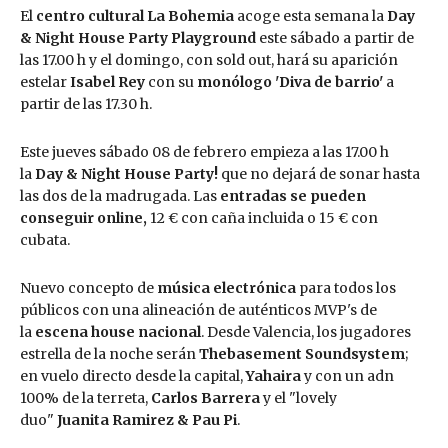
El
centro cultural La Bohemia
acoge esta semana la
Day
& Night House Party Playground
este sábado a partir de
las 17.00 h y el domingo, con sold out, hará su aparición
estelar
Isabel Rey
con su
monólogo 'Diva de barrio'
a
partir de las 17.30 h.
Este jueves sábado 08 de febrero empieza a las 17.00 h
la
Day & Night House Party!
que no dejará de sonar hasta
las dos de la madrugada. Las
entradas se pueden
conseguir online,
12 € con caña incluida o 15 € con
cubata.
Nuevo concepto de
música electrónica
para todos los
públicos con una alineación de auténticos MVP's de
la
escena house nacional
. Desde Valencia, los jugadores
estrella de la noche serán
Thebasement Soundsystem
;
en vuelo directo desde la capital,
Yahaira
y con un adn
100% de la terreta,
Carlos Barrera
y el "lovely
duo"
Juanita Ramirez & Pau Pi
.