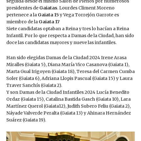
seguida desde el mismo Salón de Plenos por numerosos
presidentes de
Gaiatas
. Lourdes Climent Moreno
pertenece a la
Gaiata 15
y Vega Torrejón Garrote es
miembro de la
Gaiata 17
Siete candidatas optaban a Reina y tres lo hacían a Reina
Infantil. Por lo que respecta a Damas de la Ciudad, han sido
doce las candidatas mayores y nueve las infantiles.
Han sido elegidas Damas de la Ciudad 2024 Irene Arasa
Miralles (Gaiata 5), Diana María Vico Casanova (Gaiata 1),
Marta Gual Irigoyen (Gaiata 18), Teresa del Carmen Cumba
Soler (Gaiata 6), Adriana Llopis Pascual (Gaiata 15) y Laura
Traver Sanchís (Gaiata 2).
Y son Damas de la Ciudad Infantiles 2024 Lucía Benedito
Ordaz (Gaiata 15), Catalina Bastida Gasch (Gaiata 10), Lara
Martínez Querol (Gaiata12), Judith Subero Feliu (Gaiata 2),
Náyade Valverde Peralta (Gaiata 13) y Ahinara Hernández
Suárez (Gaiata 19).