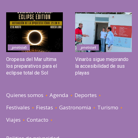
_pnoticia5
_pnoticia4
Oropesa del Mar ultima
Vinaròs sigue mejorando
los preparativos para el
la accesibilidad de sus
eclipse total de Sol
playas
Quienes somos
Agenda
Deportes
Festivales
Fiestas
Gastronomia
Turismo
Viajes
Contacto