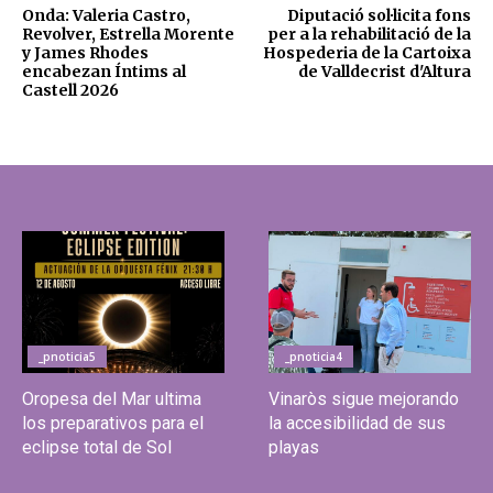
Onda: Valeria Castro,
Diputació sol·licita fons
Revolver, Estrella Morente
per a la rehabilitació de la
y James Rhodes
Hospederia de la Cartoixa
encabezan Íntims al
de Valldecrist d'Altura
Castell 2026
_pnoticia5
_pnoticia4
Oropesa del Mar ultima
Vinaròs sigue mejorando
los preparativos para el
la accesibilidad de sus
eclipse total de Sol
playas