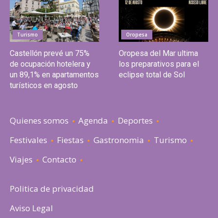
Turismo
Oropesa
Castellón prevé un 75%
Oropesa del Mar ultima
de ocupación hotelera y
los preparativos para el
un 89,1% en apartamentos
eclipse total de Sol
turísticos en agosto
Quienes somos
Agenda
Deportes
Festivales
Fiestas
Gastronomia
Turismo
Viajes
Contacto
Politica de privacidad
Aviso Legal